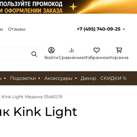
ты
Отзывы
+7 (495) 740-09-25
Поиск
Войти
Сравнение
Избранное
Корзина
ы
Подсветки
Аксессуары
Декор
СКИДКИ %
ink Light Медина 05460,19
 Kink Light