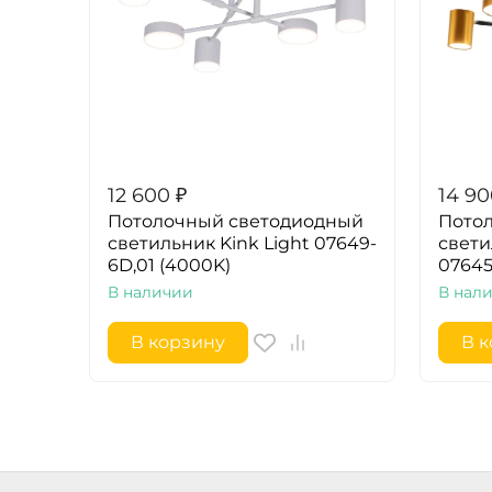
12 600
₽
14 9
Потолочный светодиодный
Пото
светильник Kink Light 07649-
свети
6D,01 (4000K)
07645
В наличии
В нал
В корзину
В 