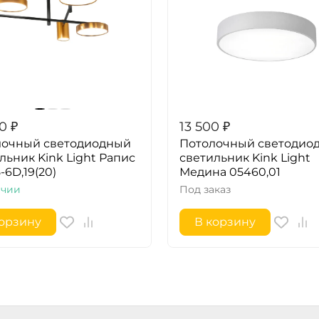
00
₽
13 500
₽
лочный светодиодный
Потолочный светодио
льник Kink Light Рапис
светильник Kink Light
-6D,19(20)
Медина 05460,01
ичии
Под заказ
корзину
В корзину