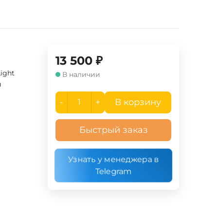
13 500
₽
Light
В наличии
й
-
+
В корзину
Быстрый заказ
Узнать у менеджера в
Telegram