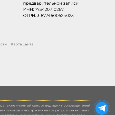
предварительной записи
ИНН: 773420710267
ОГРН: 318774600524023
ости
Карта сайта
, а также уличный свет, от ведущих производителей
етильников и люстр начиная от ретро и заканчивая