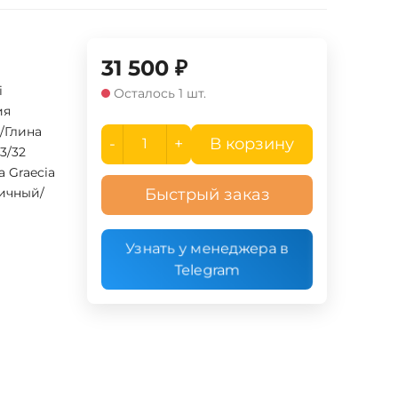
31 500
₽
i
Осталось 1 шт.
ия
/Глина
-
+
В корзину
33/32
 Graecia
ичный/
Быстрый заказ
Узнать у менеджера в
Telegram