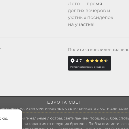
Лето — время
долгих вечеров и
уютных посиделок
на участке!
Политика конфиденциальн
Т
ЕВРОПА СВЕТ
ИНТЕРНЕТ-МАГАЗИН ОРИГИНАЛЬНЫХ СВЕТИЛЬНИКОВ И ЛЮСТР ДЛЯ ДОМА
kie.
 России оригинальные люстры, светильники, торшеры, бра, споты
 Полноценная гарантия от ведущих брендов. Любая стилистика св