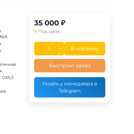
35 000
₽
L
Под заказ
NIA
м
-
+
В корзину
м
нтичная
Быстрый заказ
ь
 GX5,3
Узнать у менеджера в
Telegram
гия