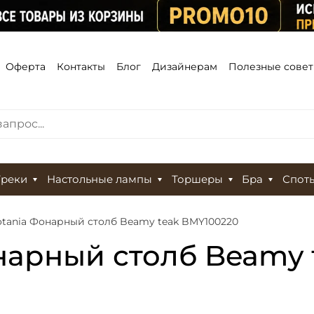
Оферта
Контакты
Блог
Дизайнерам
Полезные сове
Треки
Настольные лампы
Торшеры
Бра
Спот
otania Фонарный столб Beamy teak BMY100220
онарный столб Beamy