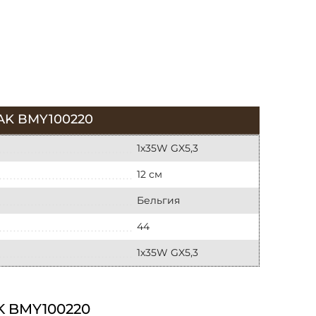
K BMY100220
1х35W GX5,3
12 см
Бельгия
44
1х35W GX5,3
 BMY100220