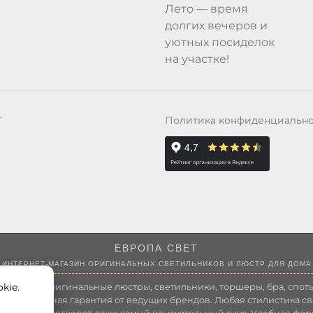
Лето — время
долгих вечеров и
уютных посиделок
на участке!
Политика конфиденциальн
Т
ЕВРОПА СВЕТ
ИНТЕРНЕТ-МАГАЗИН ОРИГИНАЛЬНЫХ СВЕТИЛЬНИКОВ И ЛЮСТР ДЛЯ ДОМА
kie.
 России оригинальные люстры, светильники, торшеры, бра, споты
 Полноценная гарантия от ведущих брендов. Любая стилистика св