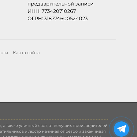
предварительной записи
ИНН: 773420710267
ОГРН: 318774600524023
ости
Карта сайта
, а также уличный свет, от ведущих производителей
етильников и люстр начиная от ретро и заканчивая