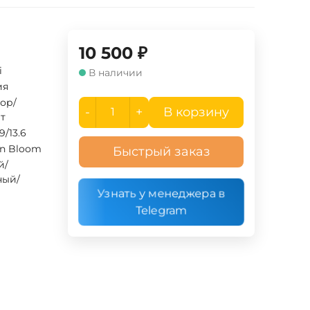
10 500
₽
i
В наличии
ия
ор/
-
+
В корзину
т
.9/13.6
in Bloom
Быстрый заказ
й/
ный/
Узнать у менеджера в
Telegram