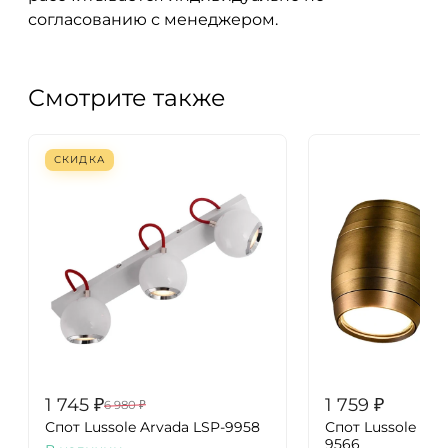
согласованию с менеджером.
Смотрите также
СКИДКА
1 745
₽
1 759
₽
6 980
₽
Спот Lussole Arvada LSP-9958
Спот Lussole Tus
9566