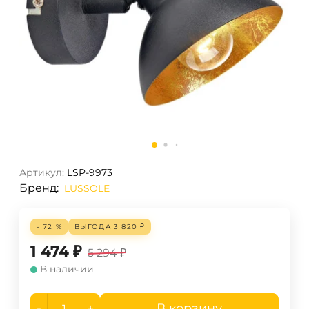
Артикул:
LSP-9973
Бренд:
LUSSOLE
- 72 %
ВЫГОДА
3 820
₽
1 474
₽
5 294
₽
В наличии
-
+
В корзину