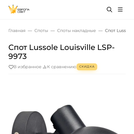
Главная
Споты
Споты накладные
Спот Lussole 
Спот Lussole Louisville LSP-
9973
В избранное
К сравнению
СКИДКА