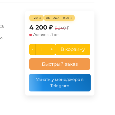
- 20 %
ВЫГОДА
1 040
₽
4 200
₽
UCE
5 240
₽
Осталось 1 шт.
ло
-
+
В корзину
Быстрый заказ
Узнать у менеджера в
Telegram