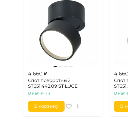
4 660
₽
4 66
Спот поворотный
Спот
ST651.442.09 ST LUCE
ST651
В наличии
В нал
В корзину
В 