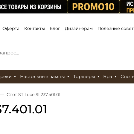
Оферта
Контакты
Блог
Дизайнерам
Полезные сове
Треки
Настольные лампы
Торшеры
Бра
Спот
Спот ST Luce SL237.401.01
7.401.01