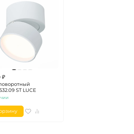
0
₽
 поворотный
.532.09 ST LUCE
ичии
корзину