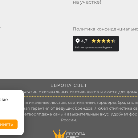
на участке!
Политика конфиденциальн
Т
ЕВРОПА СВЕТ
ИНТЕРНЕТ-МАГАЗИН ОРИГИНАЛЬНЫХ СВЕТИЛЬНИКОВ И ЛЮСТР ДЛЯ ДОМА
kie.
 России оригинальные люстры, светильники, торшеры, бра, споты
 Полноценная гарантия от ведущих брендов. Любая стилистика св
зволит удовлетворят даже самый взыскательный вкус. Удобная фор
России.
инять