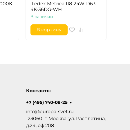
3000K-
iLedex Metrica 118-24W-D63-
iLed
4K-36DG-WH
4K-3
В наличии
В на
В корзину
В 
Контакты
+7 (495) 740-09-25
info@europa-svet.ru
123060, г. Москва, ул. Расплетина,
д.24, оф.208