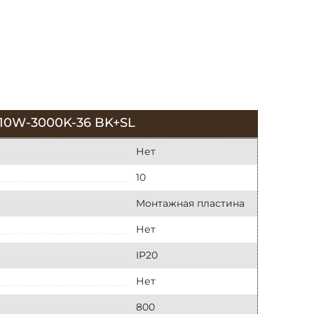
0W-3000K-36 BK+SL
Нет
10
Монтажная пластина
Нет
IP20
Нет
800