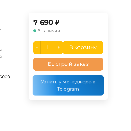
7 690
₽
x
В наличии
-
+
В корзину
40
й
Быстрый заказ
ь
-6000
Узнать у менеджера в
Telegram