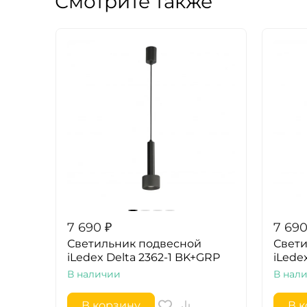
Смотрите также
7 690
₽
7 69
Светильник подвесной
Свети
iLedex Delta 2362-1 BK+GRP
iLede
В наличии
В нал
В корзину
В 