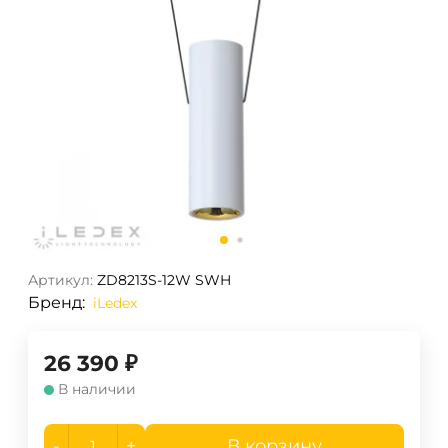
Артикул:
ZD8213S-12W SWH
Бренд:
iLedex
26 390
₽
В наличии
-
+
В корзину