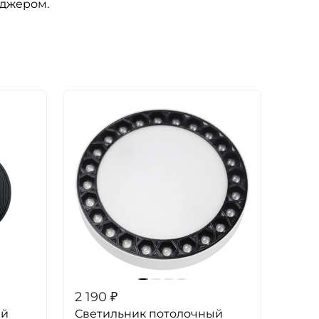
еджером.
2 190
₽
ый
Светильник потолочный