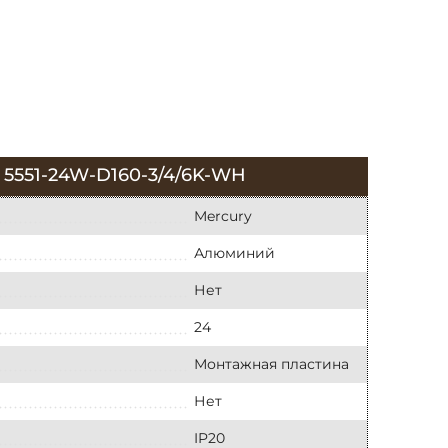
51-24W-D160-3/4/6K-WH
Mercury
Алюминий
Нет
24
Монтажная пластина
Нет
IP20