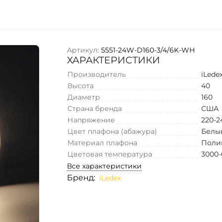
Артикул:
5551-24W-D160-3/4/6K-WH
ХАРАКТЕРИСТИКИ
Производитель
iLede
Высота
40
Диаметр
160
Страна бренда
США
Напряжение
220-2
Цвет плафона (абажура)
Белы
Материал плафона
Поли
Цветовая температура
3000-
Все характеристики
Бренд:
iLedex