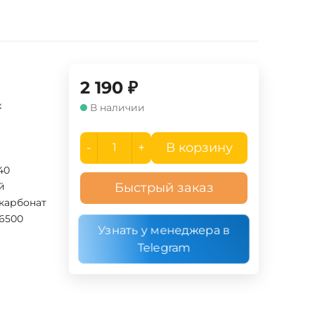
2 190
₽
x
В наличии
-
+
В корзину
40
й
Быстрый заказ
карбонат
6500
Узнать у менеджера в
Telegram