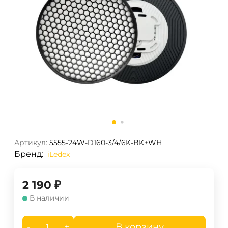
Артикул:
5555-24W-D160-3/4/6K-BK+WH
Бренд:
iLedex
2 190
₽
В наличии
-
+
В корзину