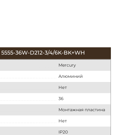
55-36W-D212-3/4/6K-BK+WH
Mercury
Алюминий
Нет
36
Монтажная пластина
Нет
IP20