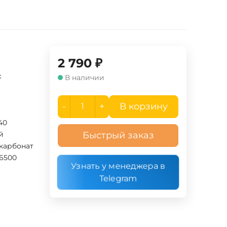
2 790
₽
x
В наличии
-
+
В корзину
40
й
Быстрый заказ
карбонат
6500
Узнать у менеджера в
Telegram