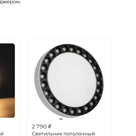
еджером.
2 790
₽
ый
Светильник потолочный