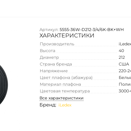
Артикул:
5555-36W-D212-3/4/6K-BK+WH
ХАРАКТЕРИСТИКИ
Производитель
iLede
Высота
40
Диаметр
212
Страна бренда
США
Напряжение
220-2
Цвет плафона (абажура)
Белы
Материал плафона
Поли
Цветовая температура
3000-
Все характеристики
Бренд:
iLedex