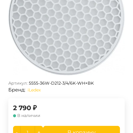
Артикул:
5555-36W-D212-3/4/6K-WH+BK
Бренд:
iLedex
2 790
₽
В наличии
-
+
В корзину