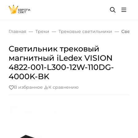
Главная
Треки
Трековые светильники
Светил
Светильник трековый
магнитный iLedex VISION
4822-001-L300-12W-110DG-
4000K-BK
В избранное
К сравнению