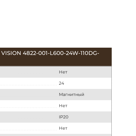
ION 4822-001-L600-24W-110DG-
Нет
24
Магнитный
Нет
IP20
Нет