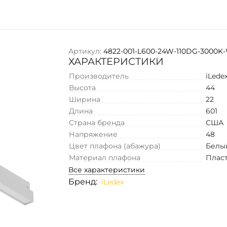
Артикул:
4822-001-L600-24W-110DG-3000K
ХАРАКТЕРИСТИКИ
Производитель
iLede
Высота
44
Ширина
22
Длина
601
Страна бренда
США
Напряжение
48
Цвет плафона (абажура)
Белы
Материал плафона
Плас
Все характеристики
Бренд:
iLedex