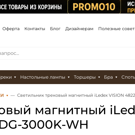
Оферта
Контакты
Блог
Дизайнерам
Полезные сове
Треки
Настольные лампы
Торшеры
Бра
Спот
КИ
Светильник трековый магнитный iLedex VISION 482
овый магнитный iLede
0DG-3000K-WH