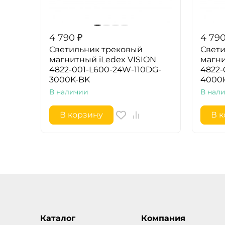
4 790
₽
4 79
Светильник трековый
Свети
магнитный iLedex VISION
магни
4822-001-L600-24W-110DG-
4822-
3000K-BK
4000
В наличии
В нал
В корзину
В 
Каталог
Компания