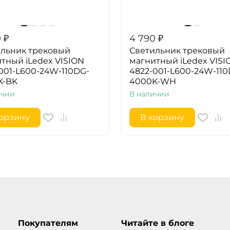
0
₽
4 790
₽
льник трековый
Светильник трековый
тный iLedex VISION
магнитный iLedex VISI
001-L600-24W-110DG-
4822-001-L600-24W-110
K-BK
4000K-WH
ичии
В наличии
корзину
В корзину
Покупателям
Читайте в блоге