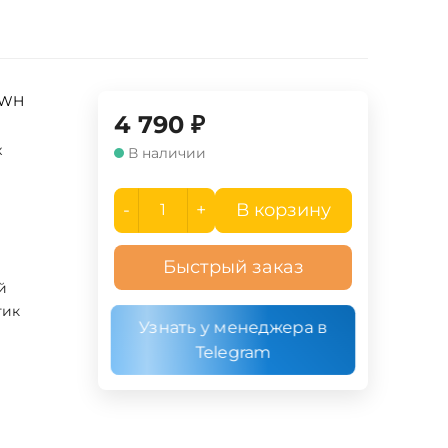
-WH
4 790
₽
x
В наличии
-
+
В корзину
Быстрый заказ
й
тик
Узнать у менеджера в
Telegram