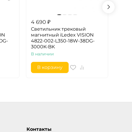
4 690
₽
4 69
Светильник трековый
Свет
ON
магнитный iLedex VISION
магн
DG-
4822-002-L350-18W-38DG-
4822
3000K-BK
300
В наличии
В на
В корзину
В 
Контакты