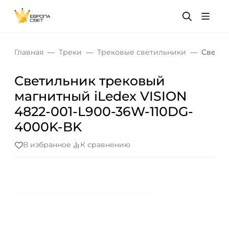
Главная
Треки
Трековые светильники
Светил
Светильник трековый
магнитный iLedex VISION
4822-001-L900-36W-110DG-
4000K-BK
В избранное
К сравнению