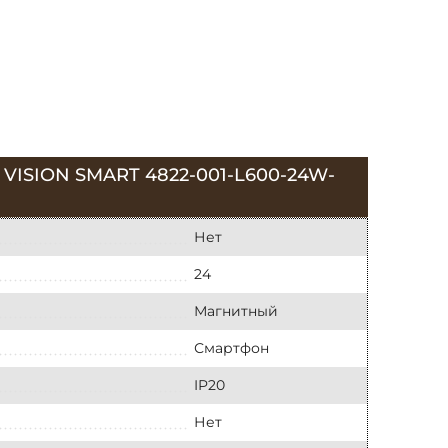
SION SMART 4822-001-L600-24W-
Нет
24
Магнитный
Смартфон
IP20
Нет