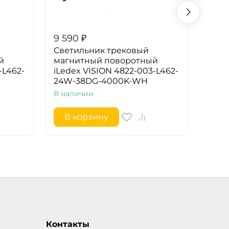
9 590
₽
9 89
Светильник трековый
Свет
й
магнитный поворотный
магн
-L462-
iLedex VISION 4822-003-L462-
4822
24W-38DG-4000K-WH
3000
В наличии
В на
В корзину
В 
Контакты