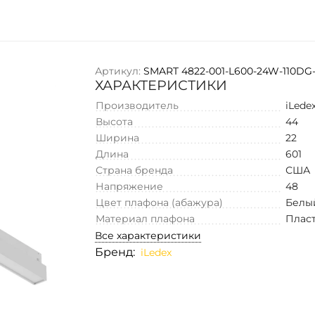
Артикул:
SMART 4822-001-L600-24W-110D
ХАРАКТЕРИСТИКИ
Производитель
iLede
Высота
44
Ширина
22
Длина
601
Страна бренда
США
Напряжение
48
Цвет плафона (абажура)
Белы
Материал плафона
Плас
Все характеристики
Бренд:
iLedex