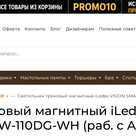
Оферта
Контакты
Блог
Дизайнерам
Полезные сове
Треки
Настольные лампы
Торшеры
Бра
Спот
КИ
Светильник трековый магнитный iLedex VISION SMAR
овый магнитный iLed
W-110DG-WH (раб. с 