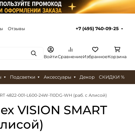
ты
Отзывы
+7 (495) 740-09-25
Поиск
Войти
Сравнение
Избранное
Корзина
ы
Подсветки
Аксессуары
Декор
СКИДКИ %
T 4822-001-L600-24W-110DG-WH (раб. с Алисой)
ex VISION SMART
Алисой)