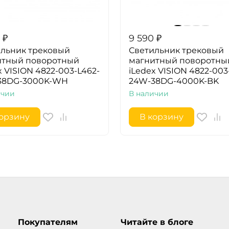
₽
9 590
₽
льник трековый
Светильник трековый
итный поворотный
магнитный поворотны
x VISION 4822-003-L462-
iLedex VISION 4822-003
38DG-3000K-WH
24W-38DG-4000K-BK
ичии
В наличии
корзину
В корзину
Покупателям
Читайте в блоге