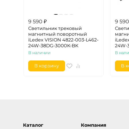
9 590
₽
9 590
Светильник трековый
Свети
магнитный поворотный
магн
iLedex VISION 4822-003-L462-
iLede
24W-38DG-3000K-BK
24W-
В наличии
В нал
В корзину
В 
Каталог
Компания