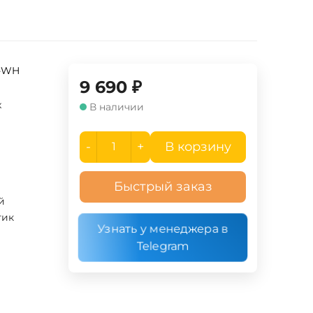
G-WH
9 690
₽
x
В наличии
-
+
В корзину
Быстрый заказ
й
тик
Узнать у менеджера в
Telegram