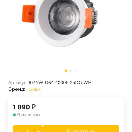
Артикул:
107-7W-D64-4000K-24DG-WH
Бренд:
iLedex
1 890
₽
В наличии
-
+
В корзину