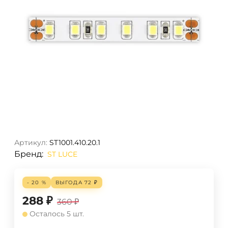
Артикул:
ST1001.410.20.1
Бренд:
ST LUCE
- 20 %
ВЫГОДА
72
₽
288
₽
360
₽
Осталось 5 шт.