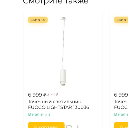
Смотрите также
СКИДКА
СКИД
6 999
₽
6 999
13 192
₽
Точечный светильник
Точеч
FUOCO LIGHTSTAR 130036
FUOC
В наличии
В нал
В корзину
В 