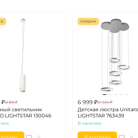
КА
СКИДКА
₽
6 999
₽
13 813
₽
57 534
₽
ный светильник
Детская люстра Unitari
O LIGHTSTAR 130046
LIGHTSTAR 763439
ичии
В наличии
корзину
В корзину