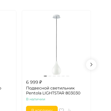
6 999
₽
6 99
o
Подвесной светильник
Подв
Pentola LIGHTSTAR 803030
Pent
В наличии
В на
В корзину
В 