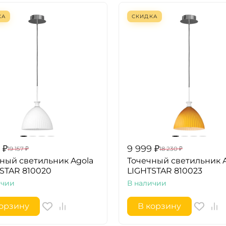
КА
СКИДКА
₽
9 999
₽
19 157
₽
18 230
₽
ный светильник Agola
Точечный светильник 
STAR 810020
LIGHTSTAR 810023
ичии
В наличии
корзину
В корзину