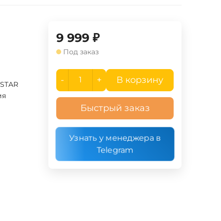
9 999
₽
Под заказ
-
+
В корзину
TSTAR
ия
Быстрый заказ
Узнать у менеджера в
Telegram