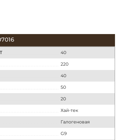
7016
40
Т
220
40
50
20
Хай-тек
Галогеновая
G9