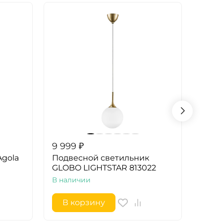
9 999
₽
9 99
Agola
Подвесной светильник
Подв
GLOBO LIGHTSTAR 813022
GLOB
В наличии
В на
В корзину
В 