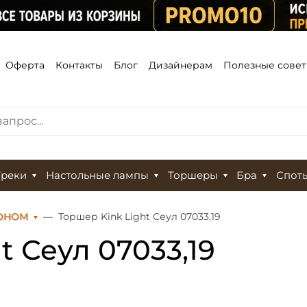
Оферта
Контакты
Блог
Дизайнерам
Полезные сове
Треки
Настольные лампы
Торшеры
Бра
Спот
ФОНОМ
Торшер Kink Light Сеул 07033,19
t Сеул 07033,19