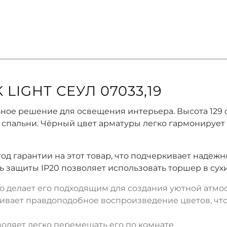
LIGHT СЕУЛ 07033,19
ильное решение для освещения интерьера. Высота 129
и спальни. Чёрный цвет арматуры легко гармонирует
год гарантии на этот товар, что подчеркивает надеж
нь защиты IP20 позволяет использовать торшер в су
то делает его подходящим для создания уютной атмо
ивает правдоподобное воспроизведение цветов, что
зволяет легко перемещать его по комнате.