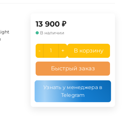
13 900
₽
Light
В наличии
й
-
+
В корзину
Быстрый заказ
Узнать у менеджера в
Telegram