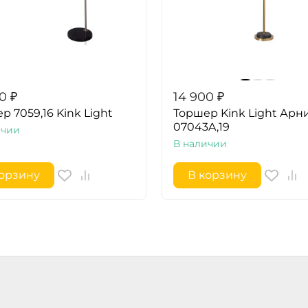
00
₽
14 900
₽
р 7059,16 Kink Light
Торшер Kink Light Арн
07043A,19
ичии
В наличии
корзину
В корзину