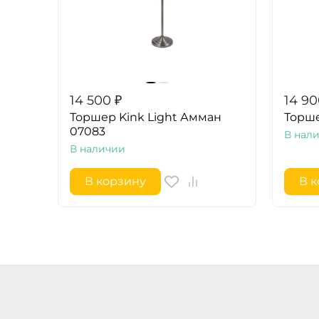
14 500
₽
14 9
Торшер Kink Light Амман
Торше
07083
В нал
В наличии
В корзину
В 