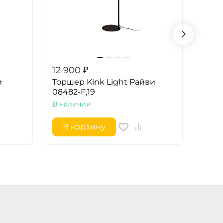
12 900
₽
14 9
и
Торшер Kink Light Райви
Торш
08482-F,19
В на
В наличии
В корзину
В 