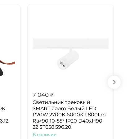
7 040
₽
6 99
Светильник трековый
Магн
0K
SMART Zoom Белый LED
свет
1*20W 2700K-6000K 1 800Lm
1*40
6.12
Ra>90 10-55° IP20 D40xH90
120 
22 ST658.596.20
ST36
В наличии
В на