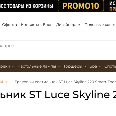
Оферта
Контакты
Блог
Дизайнерам
Полезные сове
Треки
Настольные лампы
Торшеры
Бра
Спот
КИ
Трековый светильник ST Luce Skyline 220 Smart Zoo
ник ST Luce Skyline