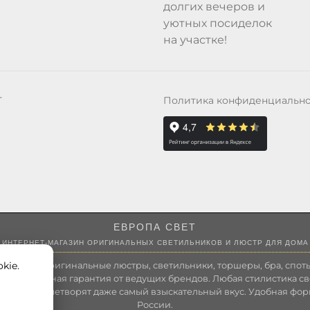
долгих вечеров и
уютных посиделок
на участке!
Политика конфиденциальн
Т
ЕВРОПА СВЕТ
ИНТЕРНЕТ-МАГАЗИН ОРИГИНАЛЬНЫХ СВЕТИЛЬНИКОВ И ЛЮСТР ДЛЯ ДОМА
kie.
 России оригинальные люстры, светильники, торшеры, бра, споты
 Полноценная гарантия от ведущих брендов. Любая стилистика св
зволит удовлетворят даже самый взыскательный вкус. Удобная фор
России.