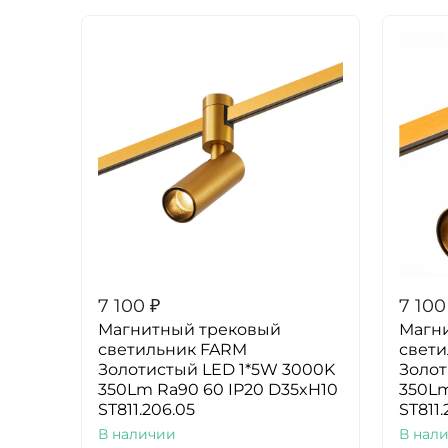
7 100
₽
7 100
Магнитный трековый
Магн
светильник FARM
свет
Золотистый LED 1*5W 3000K
Золот
350Lm Ra90 60 IP20 D35xH10
350Lm
ST811.206.05
ST811.
В наличии
В нал