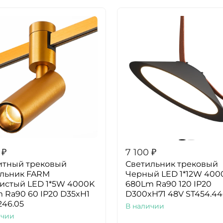
₽
7 100
₽
итный трековый
Светильник трековый
ильник FARM
Черный LED 1*12W 400
истый LED 1*5W 4000K
680Lm Ra90 120 IP20
 Ra90 60 IP20 D35xH1
D300xH71 48V ST454.44
246.05
В наличии
ичии