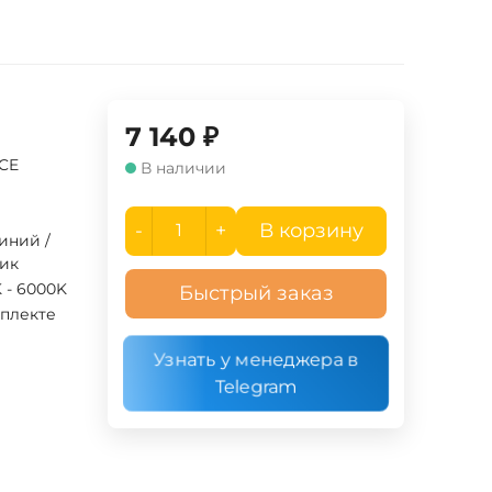
7 140
₽
UCE
В наличии
-
+
В корзину
иний /
тик
 - 6000K
Быстрый заказ
мплекте
Узнать у менеджера в
Telegram