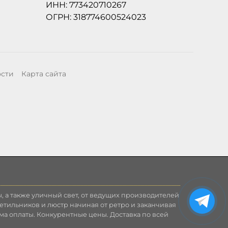
ИНН: 773420710267
ОГРН: 318774600524023
ости
Карта сайта
, а также уличный свет, от ведущих производителей
етильников и люстр начиная от ретро и заканчивая
ма оплаты. Конкурентные цены. Доставка по всей