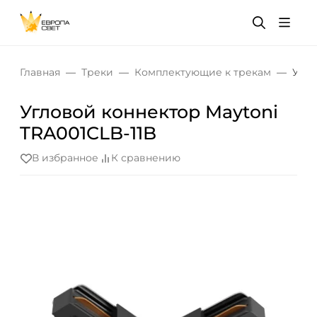
Главная
Треки
Комплектующие к трекам
Угло
Угловой коннектор Maytoni
TRA001CLB-11B
В избранное
К сравнению