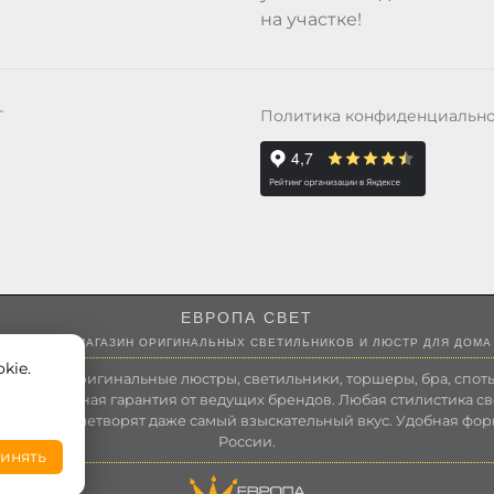
на участке!
Политика конфиденциальн
Т
ЕВРОПА СВЕТ
ИНТЕРНЕТ-МАГАЗИН ОРИГИНАЛЬНЫХ СВЕТИЛЬНИКОВ И ЛЮСТР ДЛЯ ДОМА
kie.
 России оригинальные люстры, светильники, торшеры, бра, споты
 Полноценная гарантия от ведущих брендов. Любая стилистика св
зволит удовлетворят даже самый взыскательный вкус. Удобная фор
России.
инять