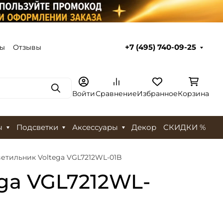
ты
Отзывы
+7 (495) 740-09-25
Поиск
Войти
Сравнение
Избранное
Корзина
ы
Подсветки
Аксессуары
Декор
СКИДКИ %
етильник Voltega VGL7212WL-01B
ga VGL7212WL-