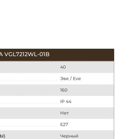
 VGL7212WL-01B
40
Эве / Eve
160
IP 44
Нет
E27
Черный
Ы)