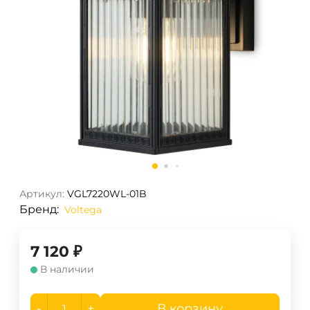
Артикул:
VGL7220WL-01B
Бренд:
Voltega
7 120
₽
В наличии
-
+
В корзину