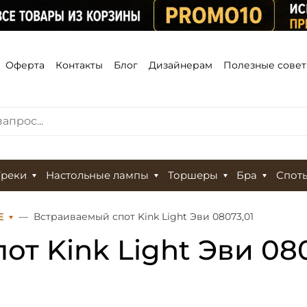
Оферта
Контакты
Блог
Дизайнерам
Полезные сове
Треки
Настольные лампы
Торшеры
Бра
Спот
Е
Встраиваемый спот Kink Light Эви 08073,01
т Kink Light Эви 080