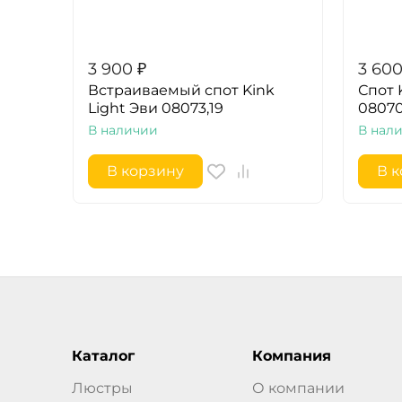
3 900
₽
3 60
Встраиваемый спот Kink
Спот 
Light Эви 08073,19
08070
В наличии
В нал
В корзину
В 
Каталог
Компания
Люстры
О компании