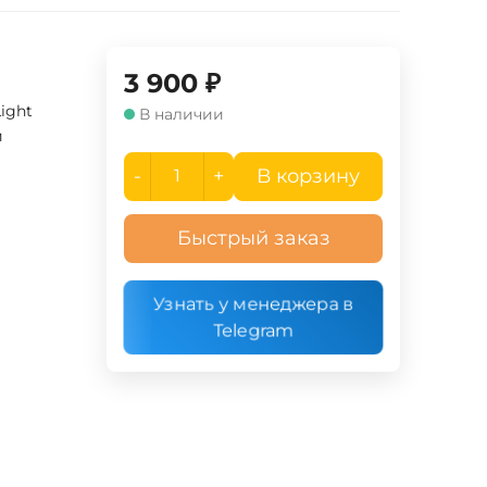
3 900
₽
Light
В наличии
й
-
+
В корзину
Быстрый заказ
Узнать у менеджера в
Telegram