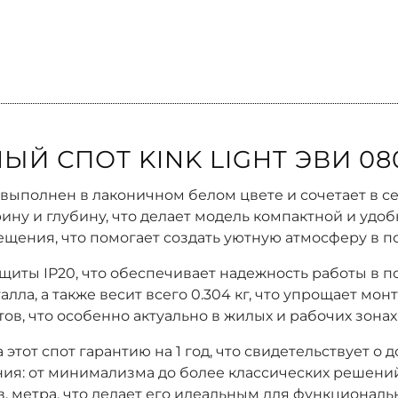
Й СПОТ KINK LIGHT ЭВИ 080
1 выполнен в лаконичном белом цвете и сочетает в 
рину и глубину, что делает модель компактной и удо
вещения, что помогает создать уютную атмосферу в 
ащиты IP20, что обеспечивает надежность работы в
ла, а также весит всего 0.304 кг, что упрощает мон
ов, что особенно актуально в жилых и рабочих зонах
 этот спот гарантию на 1 год, что свидетельствует о 
ия: от минимализма до более классических решений.
в. метра, что делает его идеальным для функциональ