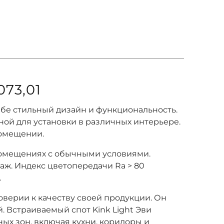
73,01
себе стильный дизайн и функциональность.
бной для установки в различных интерьере.
помещении.
 помещениях с обычными условиями.
таж. Индекс цветопередачи Ra > 80
.
доверии к качеству своей продукции. Он
 Встраиваемый спот Kink Light Эви
ных зон, включая кухни, коридоры и