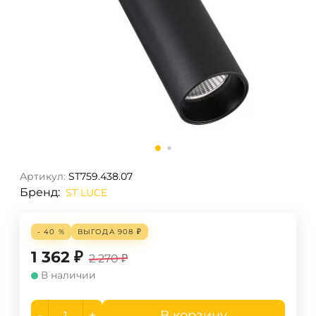
Артикул:
ST759.438.07
Бренд:
ST LUCE
- 40 %
ВЫГОДА
908
₽
1 362
₽
2 270
₽
В наличии
-
+
В корзину