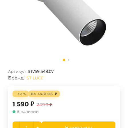
Артикул:
ST759.548.07
Бренд:
ST LUCE
- 30 %
ВЫГОДА
680
₽
1 590
₽
2 270
₽
В наличии
-
+
В корзину