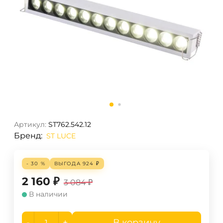
Артикул:
ST762.542.12
Бренд:
ST LUCE
- 30 %
ВЫГОДА
924
₽
2 160
₽
3 084
₽
В наличии
-
+
В корзину