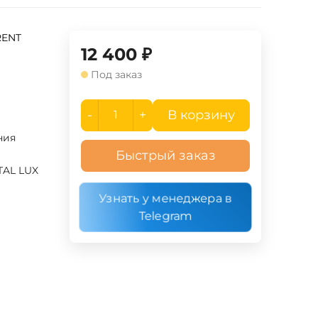
RENT
12 400
₽
Под заказ
-
+
В корзину
ния
Быстрый заказ
TAL LUX
Узнать у менеджера в
Telegram