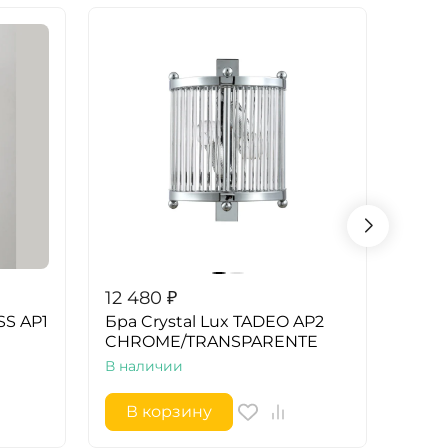
12 480
₽
12 2
SS AP1
Бра Crystal Lux TADEO AP2
Бра 
CHROME/TRANSPARENTE
GOL
В наличии
В на
В корзину
В 