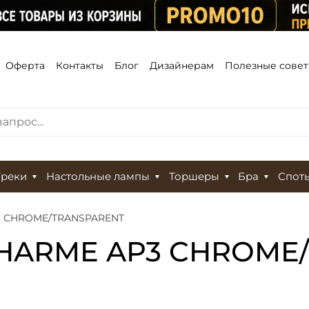
Оферта
Контакты
Блог
Дизайнерам
Полезные сове
Треки
Настольные лампы
Торшеры
Бра
Спот
P3 CHROME/TRANSPARENT
x CHARME AP3 CHROM