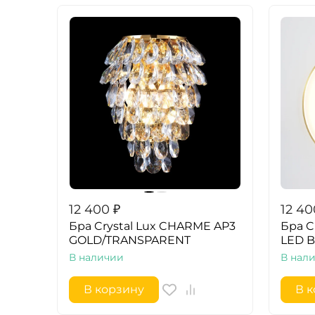
12 400
₽
12 40
Бра Crystal Lux CHARME AP3
Бра C
GOLD/TRANSPARENT
LED 
В наличии
В нал
В корзину
В 