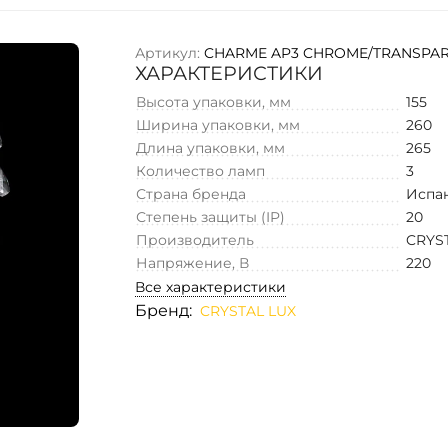
Артикул:
CHARME AP3 CHROME/TRANSPA
ХАРАКТЕРИСТИКИ
Высота упаковки, мм
155
Ширина упаковки, мм
260
Длина упаковки, мм
265
Количество ламп
3
Страна бренда
Испа
Степень защиты (IP)
20
Производитель
CRYS
Напряжение, В
220
Все характеристики
Бренд:
CRYSTAL LUX