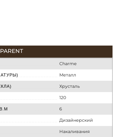
SPARENT
Charme
Металл
МАТУРЫ)
Хрусталь
КЛА)
120
6
В.М
Дизайнерский
Накаливания