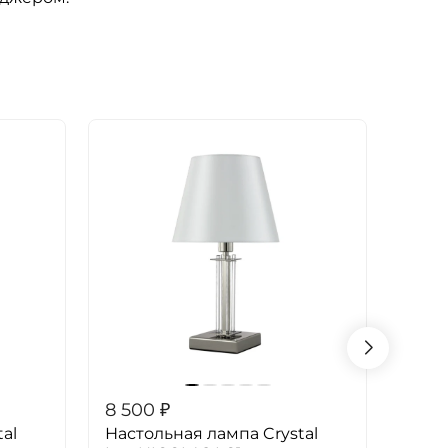
8 500
₽
8 40
al
Настольная лампа Crystal
Наст