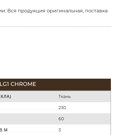
и. Вся продукция оригинальная, поставка
LG1 CHROME
Ткань
КЛА)
230
60
3
В.М