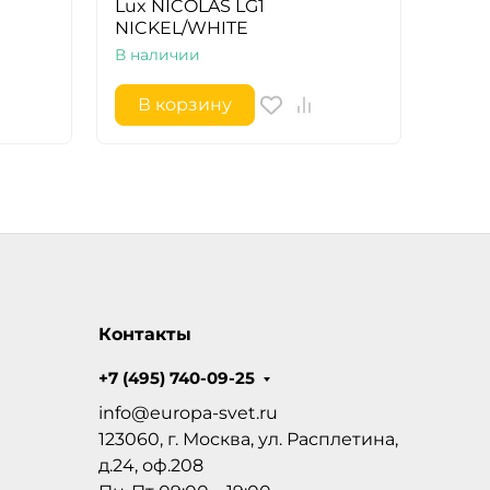
Lux NICOLAS LG1
Lux 
NICKEL/WHITE
CHR
В наличии
В на
В корзину
В 
Контакты
+7 (495) 740-09-25
info@europa-svet.ru
123060, г. Москва, ул. Расплетина,
д.24, оф.208