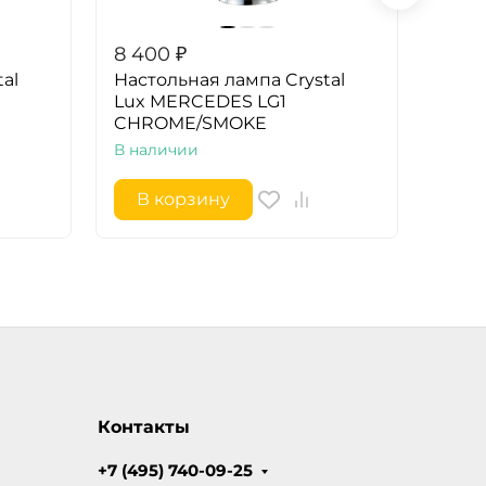
8 400
₽
9 90
al
Настольная лампа Crystal
Наст
Lux MERCEDES LG1
Lux 
CHROME/SMOKE
В на
В наличии
В корзину
В 
Контакты
+7 (495) 740-09-25