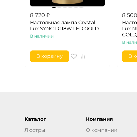
8 720
₽
8 50
Настольная лампа Crystal
Насто
Lux SYNC LG18W LED GOLD
Lux N
GOLD
В наличии
В нал
В корзину
В 
Каталог
Компания
Люстры
О компании