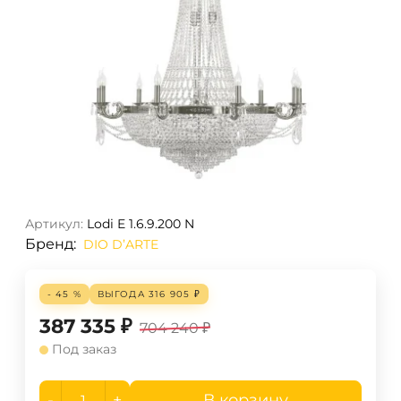
Артикул:
Lodi E 1.6.9.200 N
Бренд:
DIO D’ARTE
- 45 %
ВЫГОДА
316 905
₽
387 335
₽
704 240
₽
Под заказ
-
+
В корзину