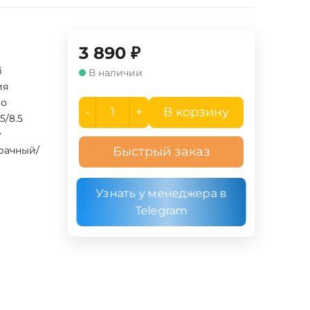
3 890
₽
i
В наличии
ия
ло
-
+
В корзину
.5/8.5
y
рачный/
Быстрый заказ
Узнать у менеджера в
Telegram