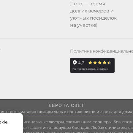
Лето — время
долгих вечеров и
уютных посиделок
на участке!
Политика конфиденциальн
Т
ЕВРОПА СВЕТ
ИНТЕРНЕТ-МАГАЗИН ОРИГИНАЛЬНЫХ СВЕТИЛЬНИКОВ И ЛЮСТР ДЛЯ ДОМА
kie.
 России оригинальные люстры, светильники, торшеры, бра, споты
 Полноценная гарантия от ведущих брендов. Любая стилистика св