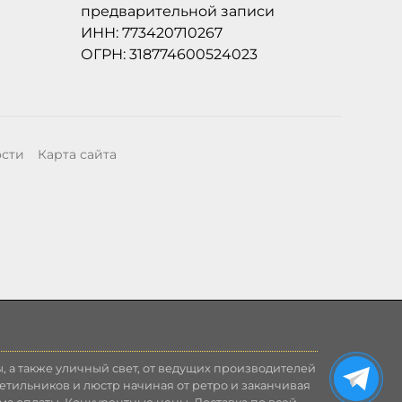
предварительной записи
ИНН: 773420710267
ОГРН: 318774600524023
ости
Карта сайта
, а также уличный свет, от ведущих производителей
етильников и люстр начиная от ретро и заканчивая