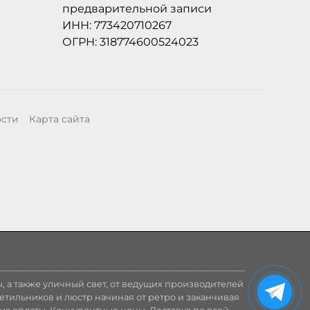
предварительной записи
ИНН: 773420710267
ОГРН: 318774600524023
ости
Карта сайта
, а также уличный свет, от ведущих производителей
етильников и люстр начиная от ретро и заканчивая