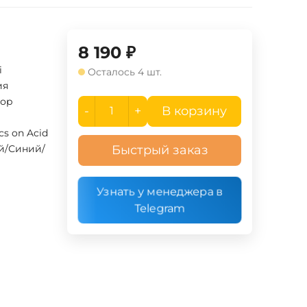
8 190
₽
i
Осталось 4 шт.
ия
ор
-
+
В корзину
ics on Acid
й/Синий/
Быстрый заказ
Узнать у менеджера в
Telegram