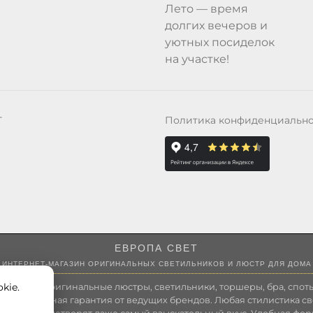
Лето — время
долгих вечеров и
уютных посиделок
на участке!
Политика конфиденциальн
Т
ЕВРОПА СВЕТ
ИНТЕРНЕТ-МАГАЗИН ОРИГИНАЛЬНЫХ СВЕТИЛЬНИКОВ И ЛЮСТР ДЛЯ ДОМА
kie.
 России оригинальные люстры, светильники, торшеры, бра, споты
 Полноценная гарантия от ведущих брендов. Любая стилистика св