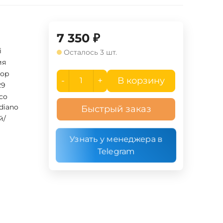
7 350
₽
i
Осталось 3 шт.
ия
ор
-
+
В корзину
29
ico
diano
Быстрый заказ
й/
Узнать у менеджера в
Telegram