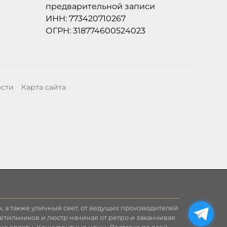
предварительной записи
ИНН: 773420710267
ОГРН: 318774600524023
ости
Карта сайта
, а также уличный свет, от ведущих производителей
етильников и люстр начиная от ретро и заканчивая