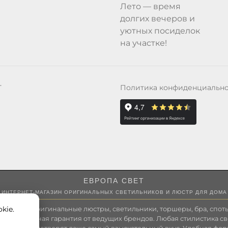
Лето — время
долгих вечеров и
уютных посиделок
на участке!
Политика конфиденциальн
Т
ЕВРОПА СВЕТ
ИНТЕРНЕТ-МАГАЗИН ОРИГИНАЛЬНЫХ СВЕТИЛЬНИКОВ И ЛЮСТР ДЛЯ ДОМА
kie.
 России оригинальные люстры, светильники, торшеры, бра, споты
 Полноценная гарантия от ведущих брендов. Любая стилистика св