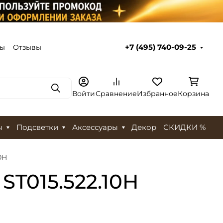
ты
Отзывы
+7 (495) 740-09-25
Поиск
Войти
Сравнение
Избранное
Корзина
ы
Подсветки
Аксессуары
Декор
СКИДКИ %
0H
ST015.522.10H