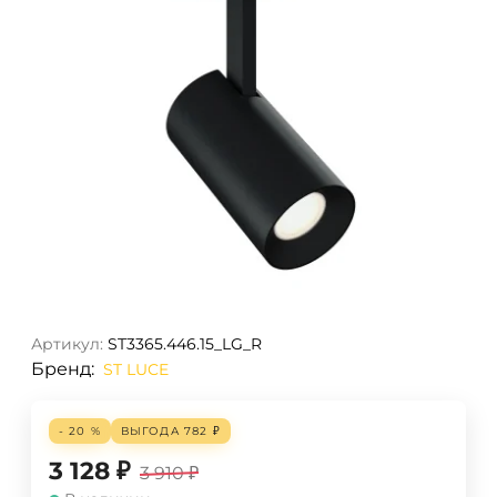
Артикул:
ST3365.446.15_LG_R
Бренд:
ST LUCE
- 20 %
ВЫГОДА
782
₽
3 128
₽
3 910
₽