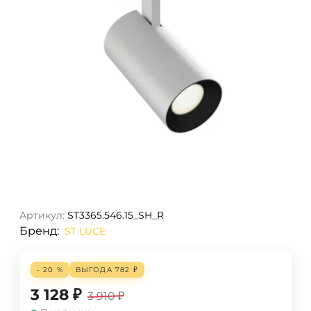
Артикул:
ST3365.546.15_SH_R
Бренд:
ST LUCE
- 20 %
ВЫГОДА
782
₽
3 128
₽
3 910
₽