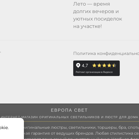
Лето — время
долгих вечеров и
уютных посиделок
на участке!
Политика конфиденциальн
Т
ЕВРОПА СВЕТ
ИНТЕРНЕТ-МАГАЗИН ОРИГИНАЛЬНЫХ СВЕТИЛЬНИКОВ И ЛЮСТР ДЛЯ ДОМА
kie.
 России оригинальные люстры, светильники, торшеры, бра, споты
 Полноценная гарантия от ведущих брендов. Любая стилистика св