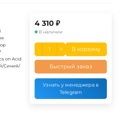
4 310
₽
i
В наличии
ия
ор
-
+
В корзину
7
ics on Acid
й/Синий/
Быстрый заказ
Узнать у менеджера в
Telegram