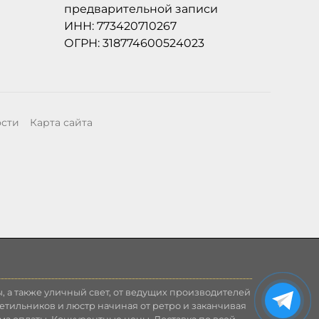
предварительной записи
ИНН: 773420710267
ОГРН: 318774600524023
ости
Карта сайта
, а также уличный свет, от ведущих производителей
етильников и люстр начиная от ретро и заканчивая