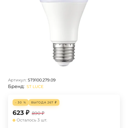
Артикул:
ST9100.279.09
Бренд:
ST LUCE
- 30 %
ВЫГОДА
267
₽
623
₽
890
₽
Осталось 3 шт.