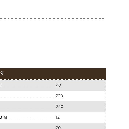
9
40
Т
220
240
12
В.М
20