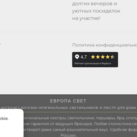
долгих вечеров и
уютных посиделок
на участке!
Политика конфиденциальн
Т
ЕВРОПА СВЕТ
ИНТЕРНЕТ-МАГАЗИН ОРИГИНАЛЬНЫХ СВЕТИЛЬНИКОВ И ЛЮСТР ДЛЯ ДОМА
kie.
 России оригинальные люстры, светильники, торшеры, бра, споты
 Полноценная гарантия от ведущих брендов. Любая стилистика св
зволит удовлетворят даже самый взыскательный вкус. Удобная фор
России.