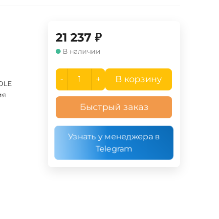
21 237
₽
В наличии
-
+
В корзину
OLE
ия
Быстрый заказ
Узнать у менеджера в
Telegram