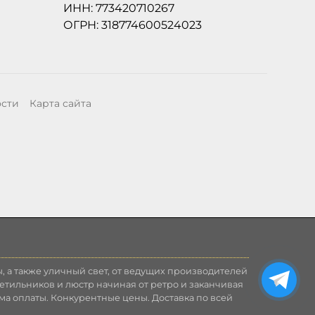
ИНН: 773420710267
ОГРН: 318774600524023
ости
Карта сайта
, а также уличный свет, от ведущих производителей
етильников и люстр начиная от ретро и заканчивая
ма оплаты. Конкурентные цены. Доставка по всей