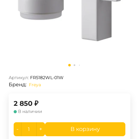
Артикул:
FR5182WL-01W
Бренд:
Freya
2 850
₽
В наличии
-
+
В корзину