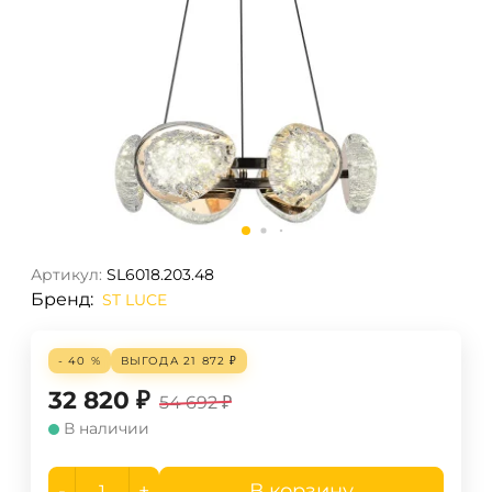
Артикул:
SL6018.203.48
Бренд:
ST LUCE
- 40 %
ВЫГОДА
21 872
₽
32 820
₽
54 692
₽
В наличии
-
+
В корзину