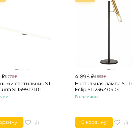
0
₽
4 896
₽
5 770
₽
6 993
₽
нный светильник ST
Настольная лампа ST L
urra SL1599.171.01
Eclip SL1236.404.01
ичии
В наличии
корзину
В корзину