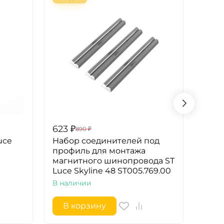
623
₽
1 98
890
₽
uce
Набор соединителей под
Встр
профиль для монтажа
свет
магнитного шинопровода ST
ST65
Luce Skyline 48 ST005.769.00
В на
В наличии
В корзину
В 