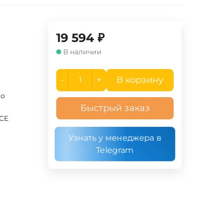
19 594
₽
В наличии
-
+
В корзину
ло
Быстрый заказ
UCE
Узнать у менеджера в
Telegram