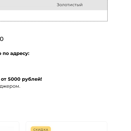
Золотистый
0
 по адресу:
от 5000 рублей!
еджером.
СКИДКА
СКИ