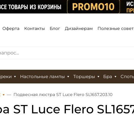
Оферта
Контакты
Блог
Дизайнерам
Полезные сове
Треки
Настольные лампы
Торшеры
Бра
Спот
Е
Подвесная люстра ST Luce Flero SL1657.203.10
 ST Luce Flero SL1657