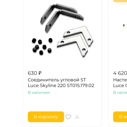
630
₽
4 62
Соединитель угловой ST
Насте
Luce Skyline 220 ST015.179.02
Luce C
В наличии
В нал
В корзину
В 