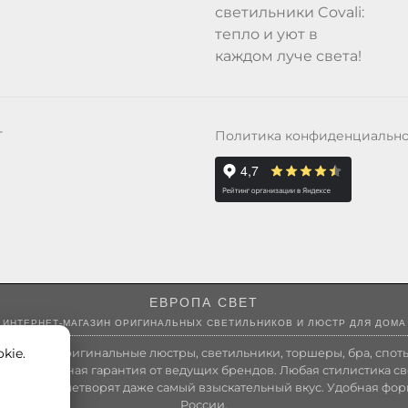
светильники Covali:
тепло и уют в
каждом луче света!
Политика конфиденциальн
Т
ЕВРОПА СВЕТ
ИНТЕРНЕТ-МАГАЗИН ОРИГИНАЛЬНЫХ СВЕТИЛЬНИКОВ И ЛЮСТР ДЛЯ ДОМА
kie.
 России оригинальные люстры, светильники, торшеры, бра, споты
 Полноценная гарантия от ведущих брендов. Любая стилистика св
зволит удовлетворят даже самый взыскательный вкус. Удобная фор
России.