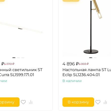
0
₽
4 896
₽
5 770
₽
6 993
₽
нный светильник ST
Настольная лампа ST L
urra SL1599.171.01
Eclip SL1236.404.01
ичии
В наличии
корзину
В корзину