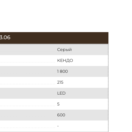
3.06
Серый
КЕНДО
1 800
215
LED
5
600
-