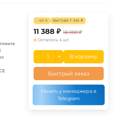
- 40 %
ВЫГОДА
7 592
₽
11 388
₽
18 980
₽
Осталось 4 шт.
мплекте
K
-
+
В корзину
лл
UCE
Быстрый заказ
Узнать у менеджера в
Telegram