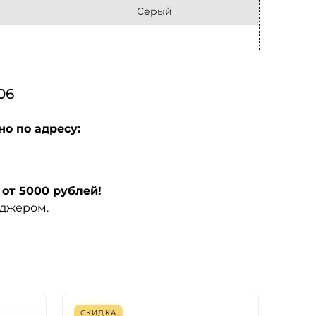
Серый
06
о по адресу:
от 5000 рублей!
еджером.
СКИДКА
СКИ