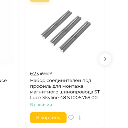
623
₽
1 98
890
₽
uce
Набор соединителей под
Встр
профиль для монтажа
свет
магнитного шинопровода ST
ST65
Luce Skyline 48 ST005.769.00
В на
В наличии
В корзину
В 