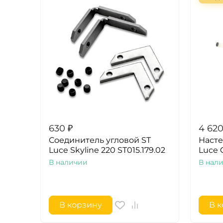
630
₽
4 62
Соединитель угловой ST
Насте
Luce Skyline 220 ST015.179.02
Luce C
В наличии
В нал
В корзину
В 