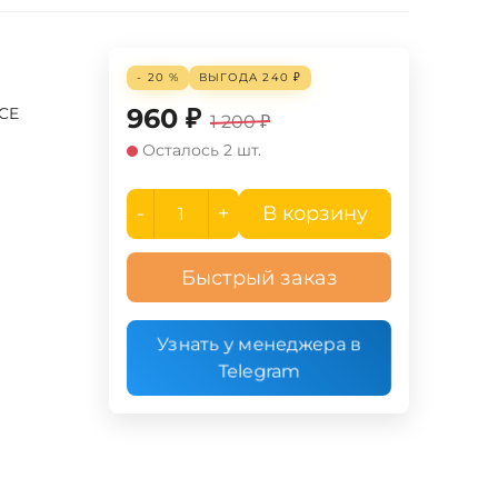
- 20 %
ВЫГОДА
240
₽
960
₽
UCE
1 200
₽
Осталось 2 шт.
-
+
В корзину
Быстрый заказ
Узнать у менеджера в
Telegram