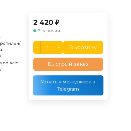
2 420
₽
В наличии
я
ропилен/
-
+
В корзину
а
9
cs on Acid
Быстрый заказ
/
Узнать у менеджера в
Telegram