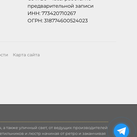
предварительной записи
ИНН: 773420710267
ОГРН: 318774600524023
ости
Карта сайта
, а также уличный свет, от ведущих производителей
етильников и люстр начиная от ретро и заканчивая