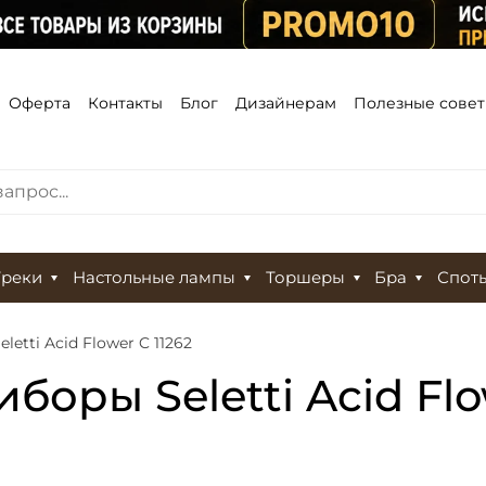
Оферта
Контакты
Блог
Дизайнерам
Полезные сове
Треки
Настольные лампы
Торшеры
Бра
Спот
etti Acid Flower C 11262
оры Seletti Acid Flo